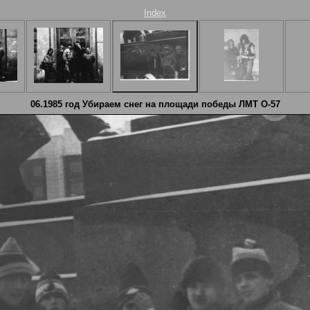
Index
06.1985 год Убираем снег на площади победы ЛМТ О-57